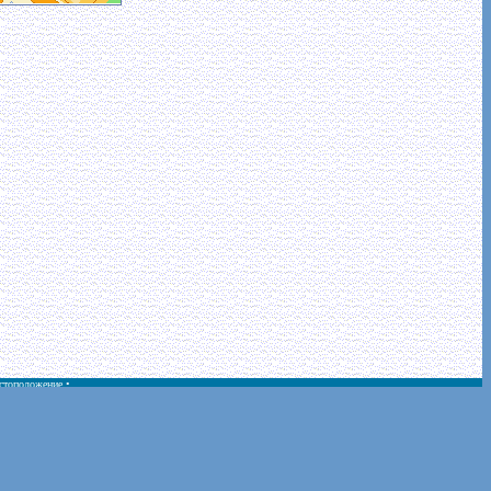
стоположение
•