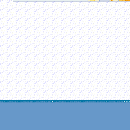
ния
•
История
•
Расписание Богослужений
•
Заметки к календарю
•
Воскресная школа
•
Фотогалерея
•
Ме
Тверская епархия
в интернете
История Церкви
в интернете
Казанская епархия
в интернете
Библия
в интернете